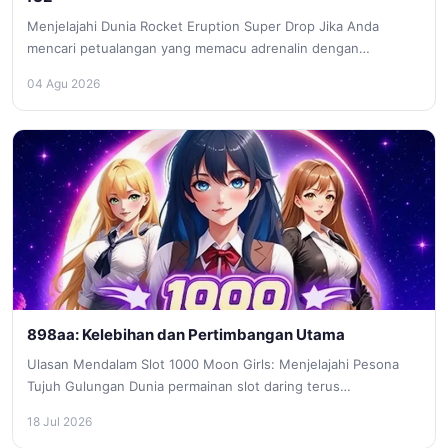
Menjelajahi Dunia Rocket Eruption Super Drop Jika Anda
mencari petualangan yang memacu adrenalin dengan
sentuhan gunung berapi dan dinosaurus, Rocket...
04 Agu 2026
898aa: Kelebihan dan Pertimbangan Utama
Ulasan Mendalam Slot 1000 Moon Girls: Menjelajahi Pesona
Tujuh Gulungan Dunia permainan slot daring terus
berkembang, dan Amigo Gaming hadir...
18 Jul 2026