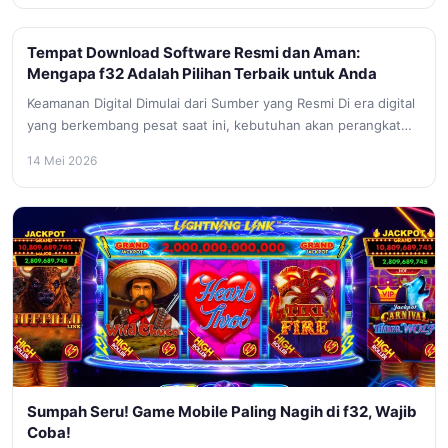
Tempat Download Software Resmi dan Aman:
Mengapa f32 Adalah Pilihan Terbaik untuk Anda
Keamanan Digital Dimulai dari Sumber yang Resmi Di era digital
yang berkembang pesat saat ini, kebutuhan akan perangkat
lunak atau...
14 Mei 2026
Sumpah Seru! Game Mobile Paling Nagih di f32, Wajib
Coba!