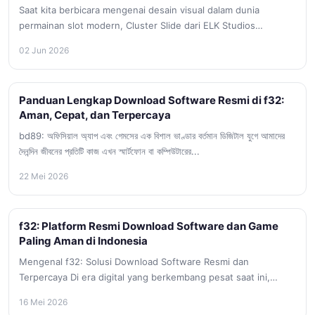
Saat kita berbicara mengenai desain visual dalam dunia
permainan slot modern, Cluster Slide dari ELK Studios
menonjol sebagai contoh menarik...
02 Jun 2026
Panduan Lengkap Download Software Resmi di f32:
Aman, Cepat, dan Terpercaya
bd89: অফিসিয়াল অ্যাপ এবং গেমসের এক বিশাল ভাণ্ডার বর্তমান ডিজিটাল যুগে আমাদের
দৈনন্দিন জীবনের প্রতিটি কাজ এখন স্মার্টফোন বা কম্পিউটারের...
22 Mei 2026
f32: Platform Resmi Download Software dan Game
Paling Aman di Indonesia
Mengenal f32: Solusi Download Software Resmi dan
Terpercaya Di era digital yang berkembang pesat saat ini,
kebutuhan akan perangkat lunak...
16 Mei 2026