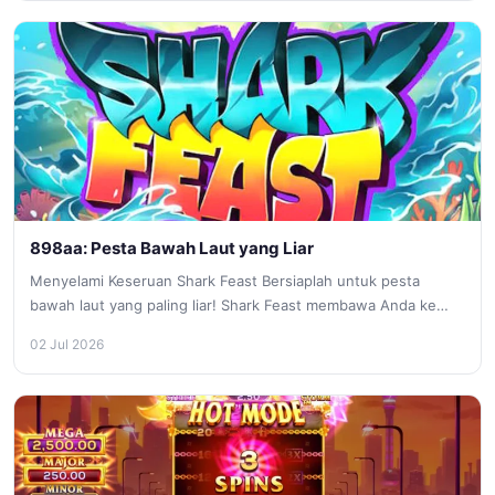
898aa: Pesta Bawah Laut yang Liar
Menyelami Keseruan Shark Feast Bersiaplah untuk pesta
bawah laut yang paling liar! Shark Feast membawa Anda ke
Neon Jellyfish Festival,...
02 Jul 2026