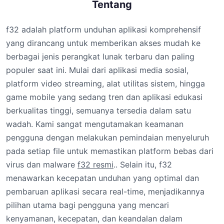
Tentang
f32 adalah platform unduhan aplikasi komprehensif
yang dirancang untuk memberikan akses mudah ke
berbagai jenis perangkat lunak terbaru dan paling
populer saat ini. Mulai dari aplikasi media sosial,
platform video streaming, alat utilitas sistem, hingga
game mobile yang sedang tren dan aplikasi edukasi
berkualitas tinggi, semuanya tersedia dalam satu
wadah. Kami sangat mengutamakan keamanan
pengguna dengan melakukan pemindaian menyeluruh
pada setiap file untuk memastikan platform bebas dari
virus dan malware
f32 resmi
.. Selain itu, f32
menawarkan kecepatan unduhan yang optimal dan
pembaruan aplikasi secara real-time, menjadikannya
pilihan utama bagi pengguna yang mencari
kenyamanan, kecepatan, dan keandalan dalam