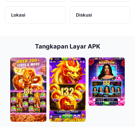
Lokasi
Diskusi
Tangkapan Layar APK